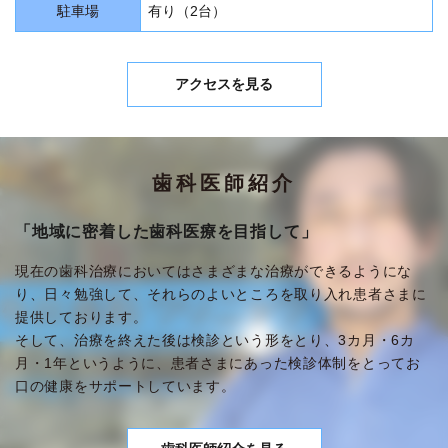
駐車場
有り（2台）
アクセスを見る
歯科医師紹介
「地域に密着した歯科医療を目指して」
現在の歯科治療においてはさまざまな治療ができるようにな
り、日々勉強して、それらのよいところを取り入れ患者さまに
提供しております。
そして、治療を終えた後は検診という形をとり、3カ月・6カ
月・1年というように、患者さまにあった検診体制をとってお
口の健康をサポートしています。