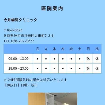
医院案内
今井歯科クリニック
〒654-0024
兵庫県神戸市須磨区大田町7-3-1
TEL.078-732-1277
月
火
水
木
金
土
日
祝
09:00～13:00
●
●
●
●
●
●
休
休
15:00～23:00
●
●
●
●
●
●
休
休
※ 24時間緊急時の場合は対応いたします
【休診日】日曜・祝日